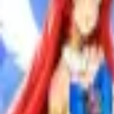
All Stars - World Cup 2026
Eclipse Studio
World Cup 2026
Eclipse Studio
Clash of Clans Super Scatter SUPER RICH
SUPER RICH
Clash of Clans SUPER RICH
SUPER RICH
Mahjong Ways
PG Soft
Gates of Olympus 1000
Pragmatic Play
Gates of Olympus Super Scatter
Pragmatic Play
Mahjong Ways 2
PG Soft
Mahjong Wins 3 - Black Scatter
Pragmatic Play
Cocktail Nights
PG Soft
Mahjong Wins 2
Pragmatic Play
Sweet Bonanza 1000
Pragmatic Play
Wild Bounty Showdown
PG Soft
Gates of Olympus
Pragmatic Play
Starlight Princess 1000
Pragmatic Play
Wealthy Frog
PP POP
Wild Bandito
PG Soft
Lucky Neko
PG Soft
Sweet Bonanza 1000 Dice
Pragmatic Play
Gates of Gatot Kaca 1000
Pragmatic Play
Aztec Gems
Pragmatic Play
Luxury of Olympus
Pragmatic Play
Starlight Princess
Pragmatic Play