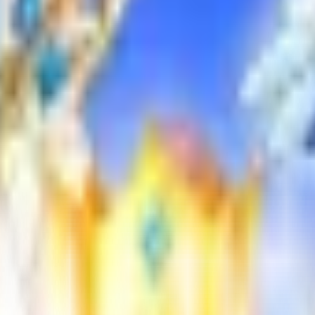
ribet dengan sistem keaman
istem keamanan terbaik.
lot serta togel gacor.
baru.
n maksimal.
 harian
.