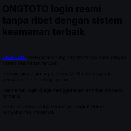
ONGTOTO login resmi
tanpa ribet dengan sistem
keamanan terbaik
ONGTOTO
menyediakan login resmi tanpa ribet dengan
sistem keamanan terbaik.
Pemain bisa login cepat tanpa VPN dan langsung
bermain slot serta togel gacor.
Keamanan login dijaga menggunakan enkripsi modern
terbaru.
Platform mendukung semua perangkat untuk
kenyamanan maksimal.