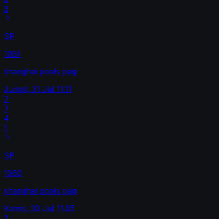
3
SP
1061
shanghai pools pagi
Jumat, 31 Jul
11.11
7
7
4
1
SP
1060
shanghai pools pagi
Kamis, 30 Jul
11.05
3