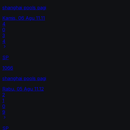
shanghai pools pagi
Kamis, 06 Agu
11.11
4
0
3
4
SP
1066
shanghai pools pagi
Rabu, 05 Agu
11.12
2
1
0
9
SP