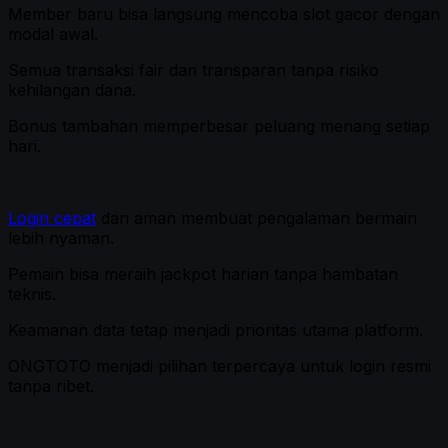
Member baru bisa langsung mencoba slot gacor dengan
modal awal.
Semua transaksi fair dan transparan tanpa risiko
kehilangan dana.
Bonus tambahan memperbesar peluang menang setiap
hari.
Login cepat
dan aman membuat pengalaman bermain
lebih nyaman.
Pemain bisa meraih jackpot harian tanpa hambatan
teknis.
Keamanan data tetap menjadi prioritas utama platform.
ONGTOTO menjadi pilihan terpercaya untuk login resmi
tanpa ribet.