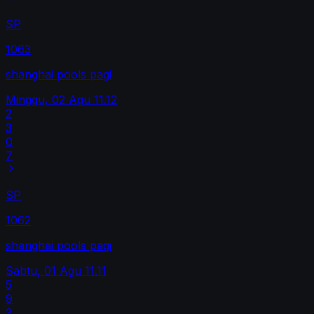
SP
1063
shanghai pools pagi
Minggu, 02 Agu
11.12
2
3
0
7
SP
1062
shanghai pools pagi
Sabtu, 01 Agu
11.11
5
9
3