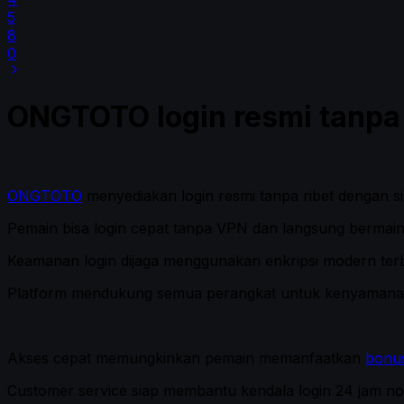
5
8
0
ONGTOTO login resmi tanpa 
ONGTOTO
menyediakan login resmi tanpa ribet dengan s
Pemain bisa login cepat tanpa VPN dan langsung bermain s
Keamanan login dijaga menggunakan enkripsi modern ter
Platform mendukung semua perangkat untuk kenyamana
Akses cepat memungkinkan pemain memanfaatkan
bonus
Customer service siap membantu kendala login 24 jam no