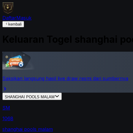
Daftar
Masuk
kembali
Keluaran Togel
shanghai po
Saksikan langsung hasil live draw resmi dari sumbernya
SHANGHAI POOLS MALAM
SM
1068
shanghai pools malam