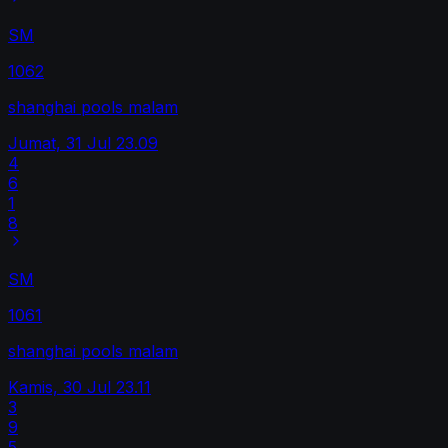
SM
1062
shanghai pools malam
Jumat, 31 Jul
23.09
4
6
1
8
SM
1061
shanghai pools malam
Kamis, 30 Jul
23.11
3
9
5