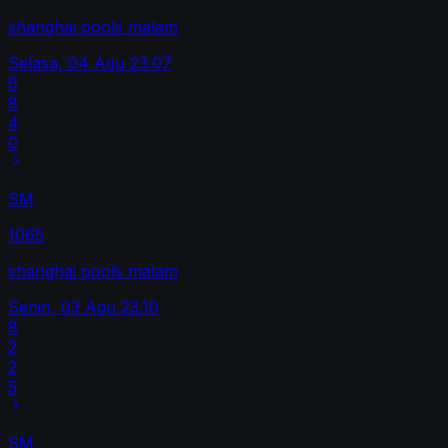
shanghai pools malam
Selasa, 04 Agu
23.07
6
8
4
0
SM
1065
shanghai pools malam
Senin, 03 Agu
23.10
8
2
2
5
SM