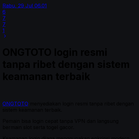
Rabu, 29 Jul
06.01
6
7
7
1
ONGTOTO login resmi
tanpa ribet dengan sistem
keamanan terbaik
ONGTOTO
menyediakan login resmi tanpa ribet dengan
sistem keamanan terbaik.
Pemain bisa login cepat tanpa VPN dan langsung
bermain slot serta togel gacor.
Keamanan login dijaga menggunakan enkripsi modern