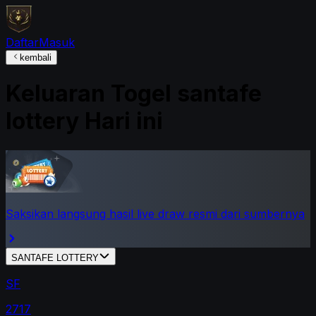
Daftar
Masuk
kembali
Keluaran Togel
santafe
lottery
Hari ini
Saksikan langsung hasil live draw resmi dari sumbernya
SANTAFE LOTTERY
SF
2717