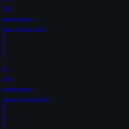
2715
santafe lottery
Rabu, 05 Agu
06.01
3
5
1
7
SF
2714
santafe lottery
Selasa, 04 Agu
06.01
0
7
4
2