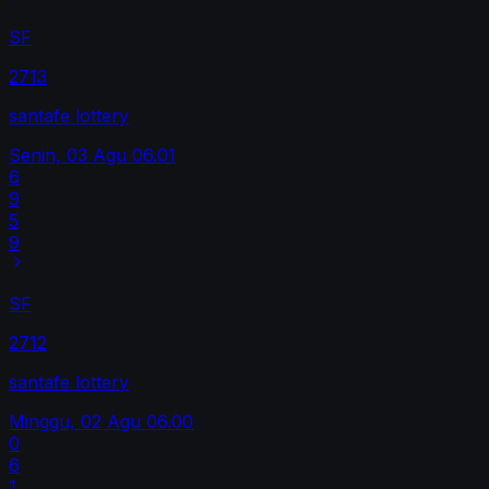
SF
2713
santafe lottery
Senin, 03 Agu
06.01
6
9
5
9
SF
2712
santafe lottery
Minggu, 02 Agu
06.00
0
6
1