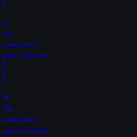
8
SF
2711
santafe lottery
Sabtu, 01 Agu
06.01
4
9
5
0
SF
2710
santafe lottery
Jumat, 31 Jul
06.02
3