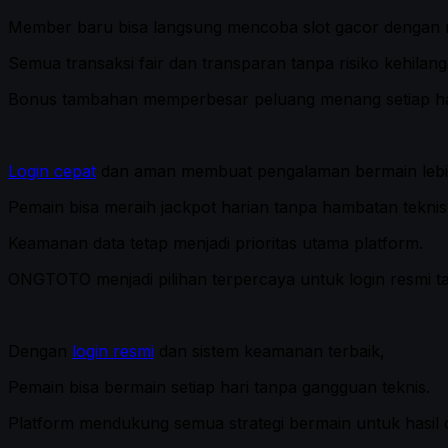
Member baru bisa langsung mencoba slot gacor dengan 
Semua transaksi fair dan transparan tanpa risiko kehilan
Bonus tambahan memperbesar peluang menang setiap ha
Login cepat
dan aman membuat pengalaman bermain leb
Pemain bisa meraih jackpot harian tanpa hambatan teknis
Keamanan data tetap menjadi prioritas utama platform.
ONGTOTO menjadi pilihan terpercaya untuk login resmi ta
Dengan
login resmi
dan sistem keamanan terbaik,
Pemain bisa bermain setiap hari tanpa gangguan teknis.
Platform mendukung semua strategi bermain untuk hasil o