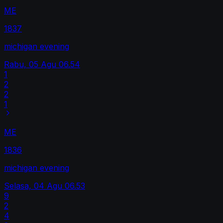
ME
1837
michigan evening
Rabu, 05 Agu
06.54
1
2
2
1
ME
1836
michigan evening
Selasa, 04 Agu
06.53
9
2
4