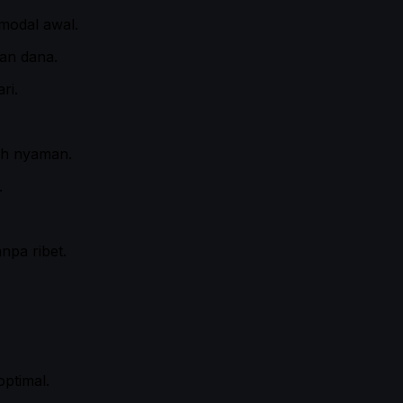
modal awal.
gan dana.
ri.
ih nyaman.
.
npa ribet.
ptimal.