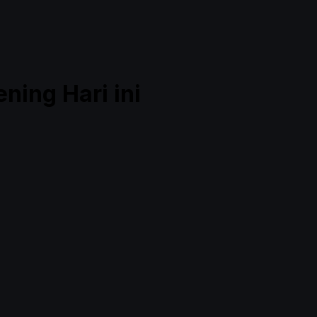
ening
Hari ini