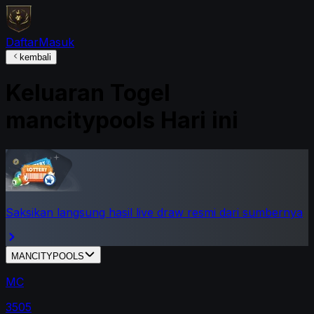
Daftar
Masuk
kembali
Keluaran Togel
mancitypools
Hari ini
Saksikan langsung hasil live draw resmi dari sumbernya
MANCITYPOOLS
MC
3505