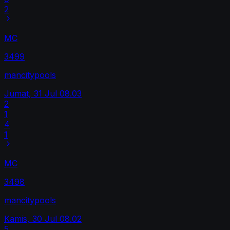
2
MC
3499
mancitypools
Jumat, 31 Jul
08.03
2
1
4
1
MC
3498
mancitypools
Kamis, 30 Jul
08.02
5