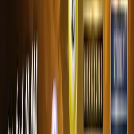
- HIBURAN - 200.000
- HIBURAN - 200.000
- HIBURAN - 200.000
*- JUARA PRIZE 3: Rp900.000
- HIBURAN - 150.000
- HIBURAN - 150.000