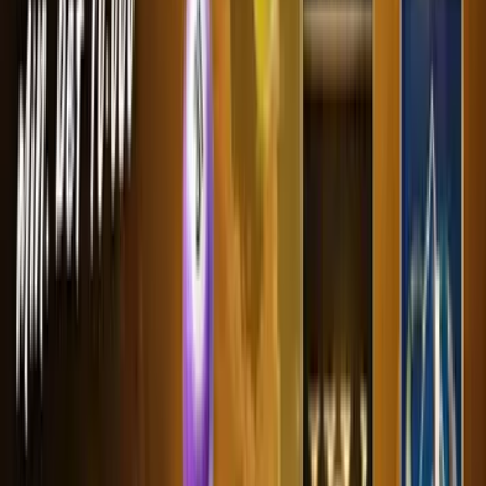
- HIBURAN - 150.000
- HIBURAN - 150.000
- HIBURAN - 150.000
- HIBURAN - 150.000
*- JUARA PRIZE 4: Rp800.000
- HIBURAN - 100.000