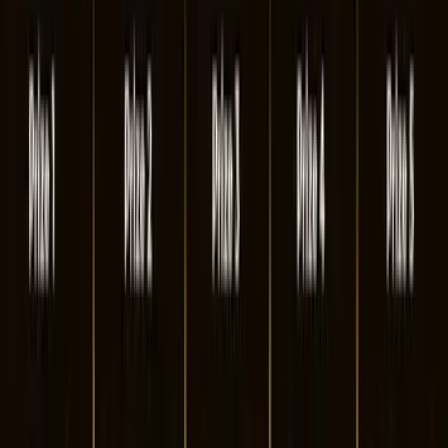
ONGTOTO
menyediakan login resmi tanpa ribet dengan
sistem keamanan terbaik.
Pemain bisa login cepat tanpa VPN dan langsung
bermain slot serta togel gacor.
Keamanan login dijaga menggunakan enkripsi modern
terbaru.
Platform mendukung semua perangkat untuk
kenyamanan maksimal.
Akses cepat memungkinkan pemain memanfaatkan
bonus harian
.
Customer service siap membantu kendala login 24 jam
nonstop.