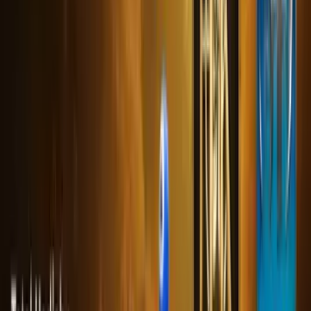
- HIBURAN - 50.000
- HIBURAN - 50.000
- HIBURAN - 50.000
- HIBURAN - 50.000
- HIBURAN - 50.000
- HIBURAN - 50.000