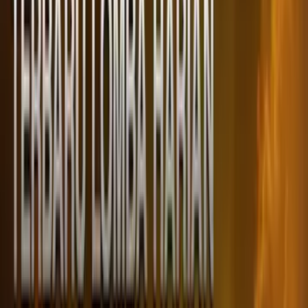
SISTEM LOMBA HARIAN
Lomba menggunakan sistem menebak 3D-3Line.
Pasaran SYDNEYPOOLS & HONGKONGPOOLS
⚠️CATATAN PENTING
Lomba ini hanya berlaku untuk BO resmi LXGROUP
📣JOIN GRUP LOMBA:
LXGROUP OFFICIAL TELEGRAM GROUP