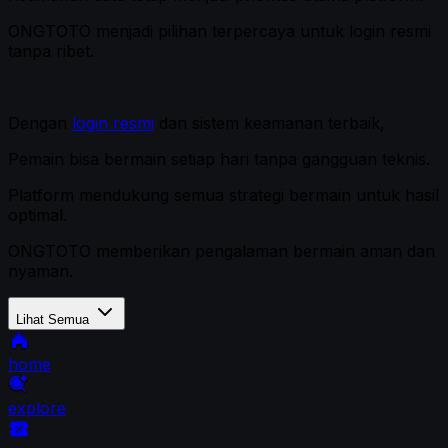
ONGTOTO menjadi pilihan terpercaya untuk login resmi
tanpa ribet.
Dengan
login resmi
dan sistem keamanan terbaik,
Pemain bisa bermain setiap hari tanpa gangguan teknis.
Platform mendukung semua strategi bermain untuk hasil
optimal.
ONGTOTO memberikan pengalaman bermain aman dan
nyaman.
Lihat Semua
home
explore