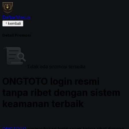
Daftar
Masuk
kembali
Detail Promosi
Tidak ada promosi tersedia
ONGTOTO login resmi
tanpa ribet dengan sistem
keamanan terbaik
ONGTOTO
menyediakan login resmi tanpa ribet dengan