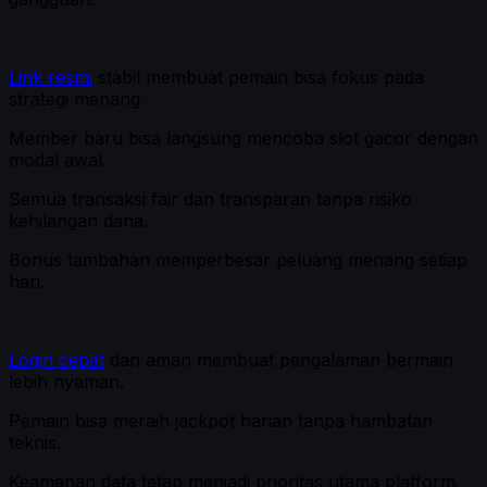
Link resmi
stabil membuat pemain bisa fokus pada
strategi menang.
Member baru bisa langsung mencoba slot gacor dengan
modal awal.
Semua transaksi fair dan transparan tanpa risiko
kehilangan dana.
Bonus tambahan memperbesar peluang menang setiap
hari.
Login cepat
dan aman membuat pengalaman bermain
lebih nyaman.
Pemain bisa meraih jackpot harian tanpa hambatan
teknis.
Keamanan data tetap menjadi prioritas utama platform.