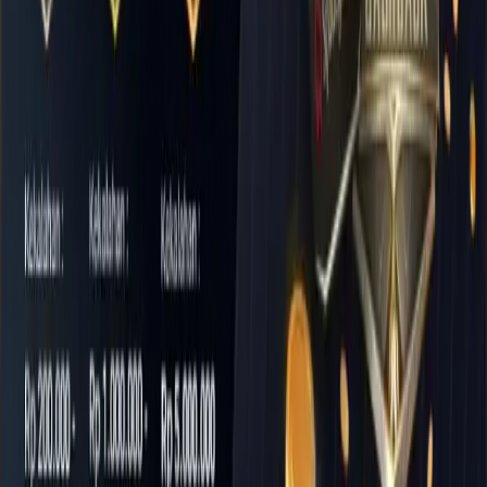
Member baru bisa langsung mencoba slot gacor dengan
modal awal.
Semua transaksi fair dan transparan tanpa risiko
kehilangan dana.
Bonus tambahan memperbesar peluang menang setiap
hari.
Login cepat
dan aman membuat pengalaman bermain
lebih nyaman.
Pemain bisa meraih jackpot harian tanpa hambatan
teknis.
Keamanan data tetap menjadi prioritas utama platform.
ONGTOTO menjadi pilihan terpercaya untuk login resmi
tanpa ribet.