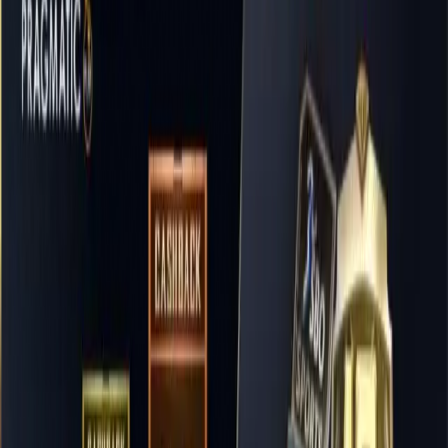
Cashback yang diterima bisa langsung
ditarik
(withdraw)
atau digunakan kembali untuk bermain.
Promo dapat berubah sewaktu-waktu tanpa
pemberitahuan sebelumnya.
Semua keputusan dari pihak
LXGROUP bersifat
final dan tidak dapat diganggu gugat
.
Cashback tidak berlaku untuk
Safety
Bet
dan
Cashback Hunter
.
Jika terindikasi adanya kecurangan seperti
Safety
Bet
atau
Cashback Hunter
,
saldo akan
hangus
dan akun akan diblokir permanen beserta
saldo di dalamnya.
Klaim cashback hanya dapat dilakukan pada
periode pembagian yang ditentukan dan paling
lambat 7 hari setelah periode tersebut berakhir
Catatan:
Apabila pada periode pembagian cashback Anda
tidak menerima bonus, artinya jumlah
kekalahan
belum mencapai minimal Rp200.000
.
Perhitungan cashback dihitung dari
jumlah
taruhan yang dimainkan, bukan dari nominal