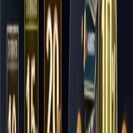
deposit
.
SALAM MANAGEMENT
LXGROUP~
ONGTOTO login resmi
tanpa ribet dengan sistem
keamanan terbaik
ONGTOTO
menyediakan login resmi tanpa ribet dengan
sistem keamanan terbaik.
Pemain bisa login cepat tanpa VPN dan langsung
bermain slot serta togel gacor.