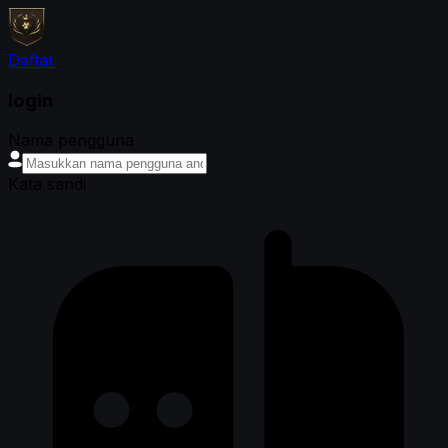
Daftar
login
Nama pengguna
Kata sandi