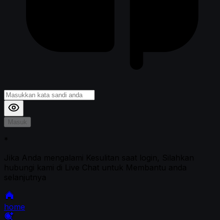
Masuk
*
Jika Anda mengalami Kesulitan saat login, Silahkan
hubungi kami di Live Chat untuk Membantu anda
selanjutnya
home