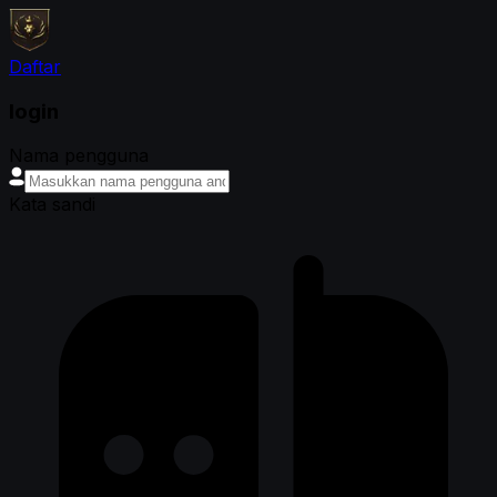
Daftar
login
Nama pengguna
Kata sandi