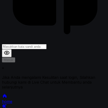
Masuk
*
Jika Anda mengalami Kesulitan saat login, Silahkan
hubungi kami di Live Chat untuk Membantu anda
selanjutnya
home