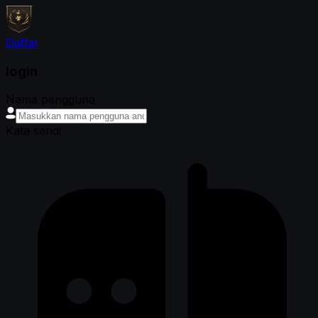
Daftar
login
Nama pengguna
Kata sandi