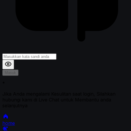
Masuk
*
Jika Anda mengalami Kesulitan saat login, Silahkan
hubungi kami di Live Chat untuk Membantu anda
selanjutnya
home