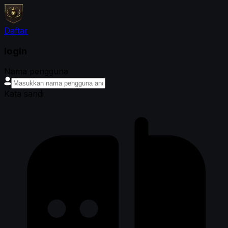
Daftar
login
Nama pengguna
Kata sandi